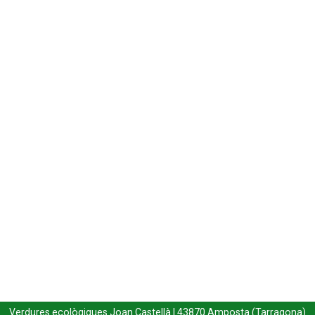
Verdures ecològiques Joan Castellà | 43870 Amposta (Tarragona)