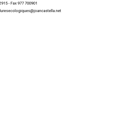
02915 - Fax 977 700901
rduresecologiques@joancastella.net